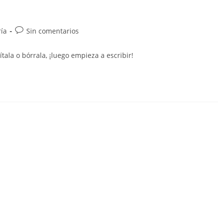
Comentarios
ría
Sin comentarios
de
la
ala o bórrala, ¡luego empieza a escribir!
entrada: