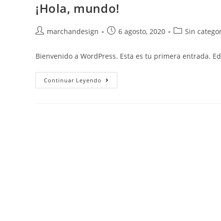
¡Hola, mundo!
Saltar
al
contenido
Autor
Publicación
Categoría
marchandesign
6 agosto, 2020
Sin catego
de
de
de
la
la
la
Bienvenido a WordPress. Esta es tu primera entrada. Edít
entrada:
entrada:
entrada:
¡Hola,
Continuar Leyendo
Mundo!